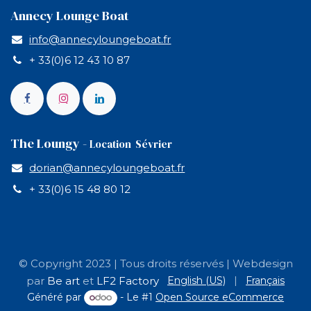
Annecy Lounge Boat
info@annecyloungeboat.fr
+ 33(0)6 12 43 10 87
The Loungy -
Location Sévrier
dorian@annecyloungeboat.fr
+ 33(0)6 15 48 80 12
© Copyright 2023 | Tous droits réservés | Webdesign
English (US)
|
Français
par
Be art
et
LF2 Factory
Généré par
- Le #1
Open Source eCommerce