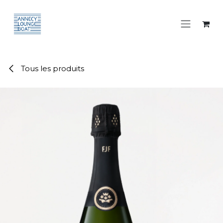
Se rendre au contenu
Tous les produits