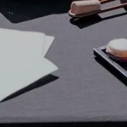
y Lounge Boat conçoit des expériences nautiques
esure sur le lac d’Annecy.
ferts, balades privées, expériences gourmandes,
ments festifs ou professionnels : grâce à une flotte
teaux avec terrasses flottantes privatisables et