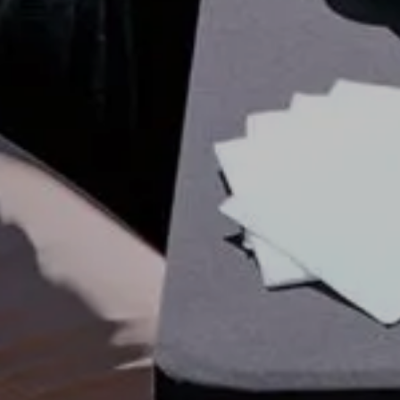
Explorer
Annec
sur m
Notre concept
Trans
The Loungy
événe
Qui sommes-nous ?
de ba