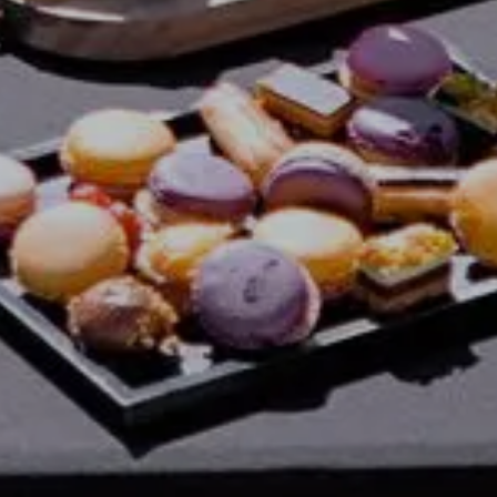
Annecy Lounge Boat
info@annecyloungeboat.fr
+ 33(0)6 12 43 10 87