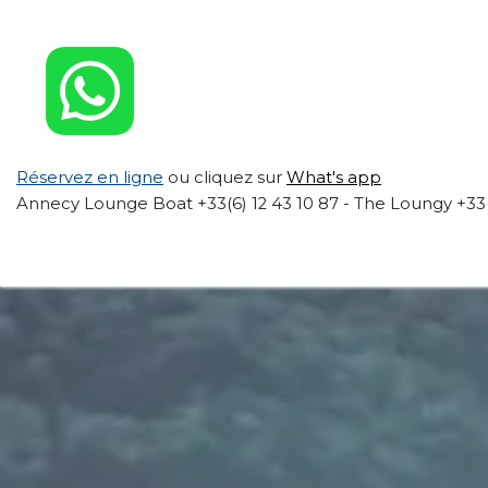
Se rendre au contenu
Réservez en ligne
ou cliquez sur
What's app
Annecy Lounge Boat
+33(6) 12 43 10 87 - The Loungy +33
Lounge boat experience
Nos prestations
Entrep