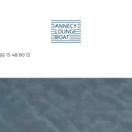
(6) 15 48 80 12
rises et événements
Location sans pilote - Loungy