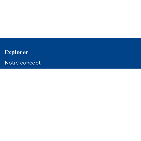
Explorer
Notre concept
The Loungy
Qui sommes-nous ?
Blog
Mentions légales
CGV
F.A.Q
Annecy Lounge Boat conçoit des expériences